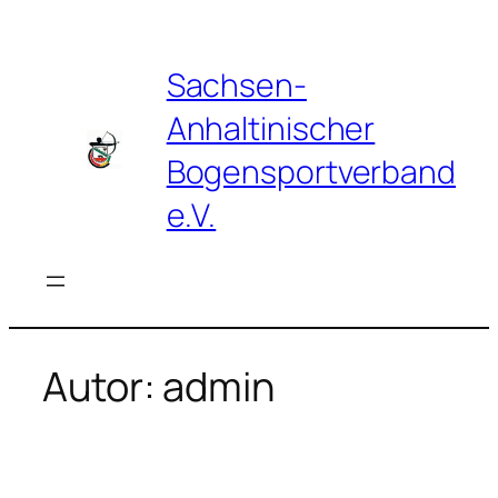
Zum
Inhalt
springen
Sachsen-
Anhaltinischer
Bogensportverband
e.V.
Autor:
admin