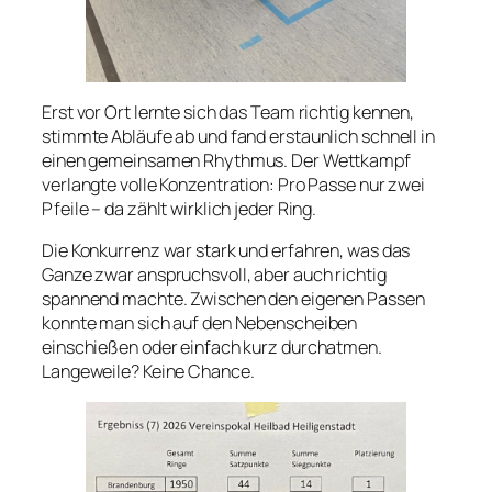
Erst vor Ort lernte sich das Team richtig kennen,
stimmte Abläufe ab und fand erstaunlich schnell in
einen gemeinsamen Rhythmus. Der Wettkampf
verlangte volle Konzentration: Pro Passe nur zwei
Pfeile – da zählt wirklich jeder Ring.
Die Konkurrenz war stark und erfahren, was das
Ganze zwar anspruchsvoll, aber auch richtig
spannend machte. Zwischen den eigenen Passen
konnte man sich auf den Nebenscheiben
einschießen oder einfach kurz durchatmen.
Langeweile? Keine Chance.