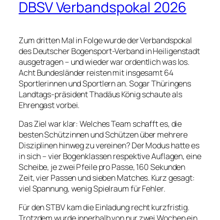
DBSV Verbandspokal 2026
Zum dritten Mal in Folge wurde der Verbandspokal
des Deutscher Bogensport-Verband in Heiligenstadt
ausgetragen – und wieder war ordentlich was los.
Acht Bundesländer reisten mit insgesamt 64
Sportlerinnen und Sportlern an. Sogar Thüringens
Landtags-präsident Thadäus König schaute als
Ehrengast vorbei.
Das Ziel war klar: Welches Team schafft es, die
besten Schützinnen und Schützen über mehrere
Disziplinen hinweg zu vereinen? Der Modus hatte es
in sich – vier Bogenklassen respektive Auflagen, eine
Scheibe, je zwei Pfeile pro Passe, 160 Sekunden
Zeit, vier Passen und sieben Matches. Kurz gesagt:
viel Spannung, wenig Spielraum für Fehler.
Für den STBV kam die Einladung recht kurzfristig.
Trotzdem wurde innerhalb von nur zwei Wochen ein