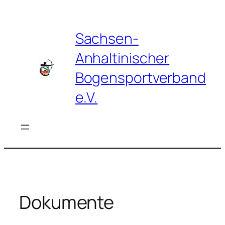
Zum
Inhalt
springen
Sachsen-
Anhaltinischer
Bogensportverband
e.V.
Dokumente