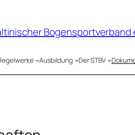
tinischer Bogensportverband e
Regelwerke
Ausbildung
Der STBV
Dokume
haften