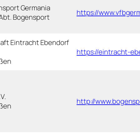
ensport Germania
https://www.vfbger
 Abt. Bogensport
ft Eintracht Ebendorf
https://eintracht-e
eßen
V.
http://www.bogensp
eßen