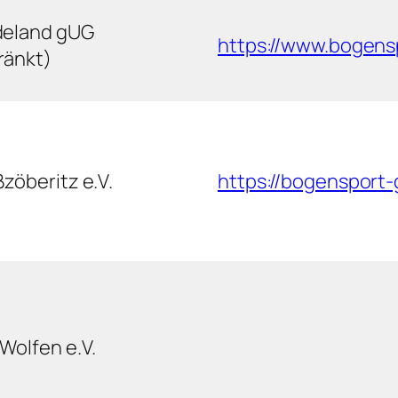
deland gUG
https://www.bogens
ränkt)
zöberitz e.V.
https://bogensport-
Wolfen e.V.