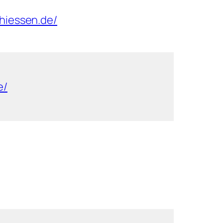
hiessen.de/
e/