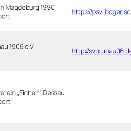
ein Magdeburg 1990
https://psv-bogensc
port
au 1906 e.V.
http://svbrunau06.d
erein „Einheit“ Dessau
port