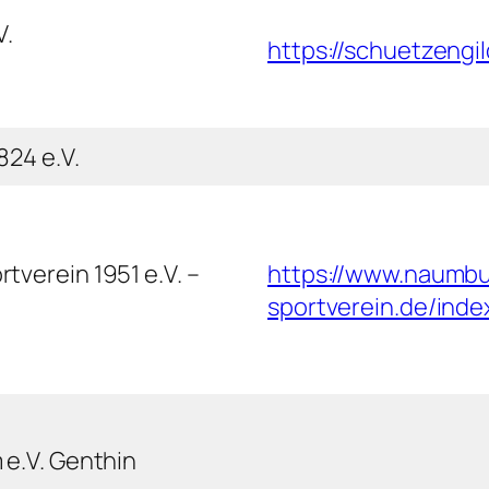
V.
https://schuetzengi
824 e.V.
verein 1951 e.V. –
https://www.naumbu
sportverein.de/ind
 e.V. Genthin