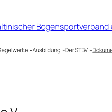
tinischer Bogensportverband e
Regelwerke
Ausbildung
Der STBV
Dokume
e.V.